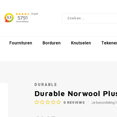
Fournituren
Borduren
Knutselen
Tekenen
DURABLE
Durable Norwool Plu
0
REVIEWS
Je beoordeling 