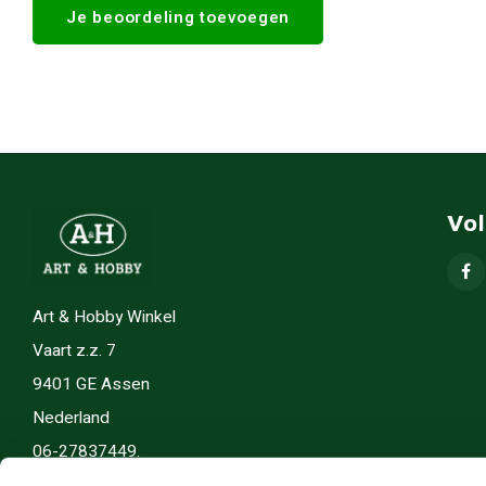
Je beoordeling toevoegen
Vo
Art & Hobby Winkel
Vaart z.z. 7
9401 GE Assen
Nederland
06-27837449.
info(@)artenhobby.nl.