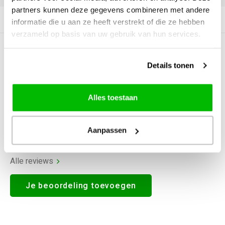
partners kunnen deze gegevens combineren met andere
Productomschrijving
informatie die u aan ze heeft verstrekt of die ze hebben
verzameld op basis van uw gebruik van hun services.
0
STERREN OP BASIS VAN
0
BEOORDELINGEN
Details tonen
0
Reviews
Alles toestaan
Aanpassen
Alle reviews
Je beoordeling toevoegen