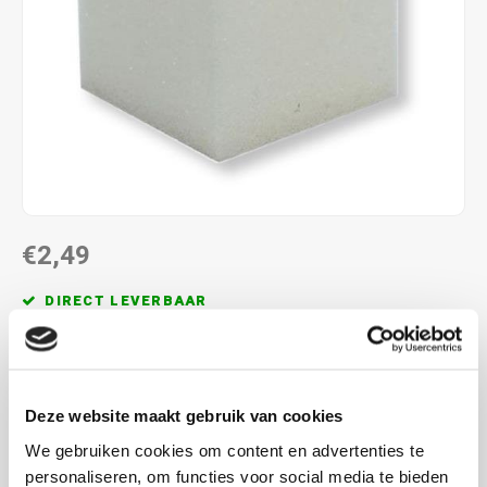
€2,49
DIRECT LEVERBAAR
100% polyether , maak een keuze uit de verschillende
afmetingen.
Lees meer
Deze website maakt gebruik van cookies
MAAK EEN KEUZE:
*
We gebruiken cookies om content en advertenties te
personaliseren, om functies voor social media te bieden
8x8 cm - €2,49