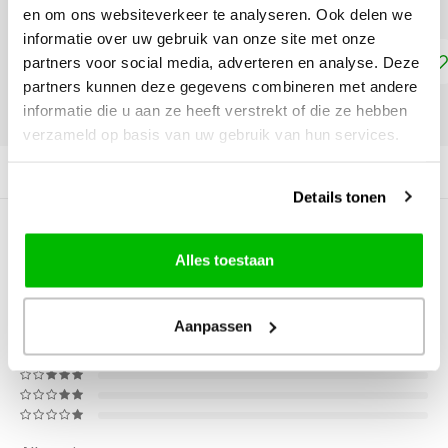
en om ons websiteverkeer te analyseren. Ook delen we
informatie over uw gebruik van onze site met onze
Toevoegen aan winkelwagen
partners voor social media, adverteren en analyse. Deze
partners kunnen deze gegevens combineren met andere
informatie die u aan ze heeft verstrekt of die ze hebben
DELEN:
verzameld op basis van uw gebruik van hun services.
Productomschrijving
Details tonen
0
STERREN OP BASIS VAN
0
BEOORDELINGEN
Alles toestaan
0
Reviews
Aanpassen