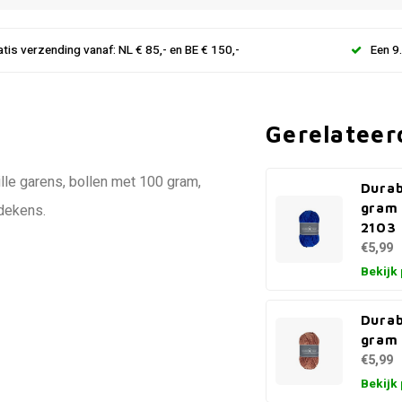
atis verzending vanaf: NL € 85,- en BE € 150,-
Een 9
Gerelateer
ille garens, bollen met 100 gram,
Durab
gram 
 dekens.
2103
€5,99
Bekijk
Durab
gram 
€5,99
Bekijk