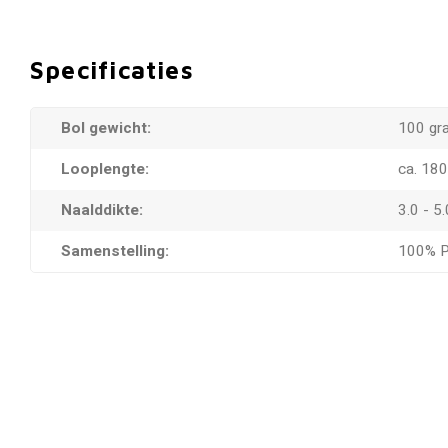
Specificaties
Bol gewicht:
100 gr
Looplengte:
ca. 18
Naalddikte:
3.0 - 
Samenstelling:
100% P