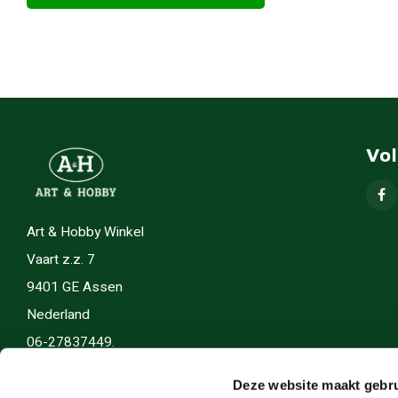
Vo
Art & Hobby Winkel
Vaart z.z. 7
9401 GE Assen
Nederland
06-27837449.
info(@)artenhobby.nl.
Deze website maakt gebru