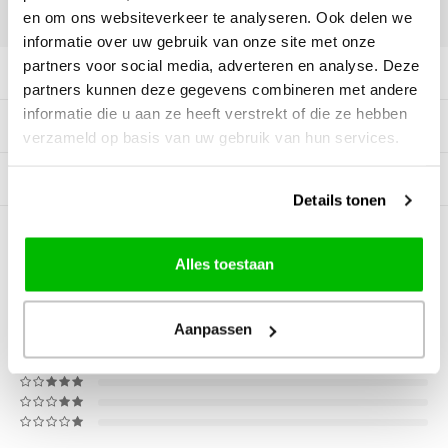
DELEN:
en om ons websiteverkeer te analyseren. Ook delen we
informatie over uw gebruik van onze site met onze
partners voor social media, adverteren en analyse. Deze
Productomschrijving
partners kunnen deze gegevens combineren met andere
informatie die u aan ze heeft verstrekt of die ze hebben
Specificaties
verzameld op basis van uw gebruik van hun services.
Gerelateerde producten
Details tonen
0
STERREN OP BASIS VAN
0
BEOORDELINGEN
Alles toestaan
0
Reviews
Aanpassen