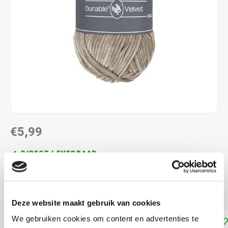
€5,99
DIRECT LEVERBAAR
Chenille garen om te haken en breien Naalddikte: 3-5 mm
Lees meer
Deze website maakt gebruik van cookies
We gebruiken cookies om content en advertenties te
Toevoegen aan winkelwagen