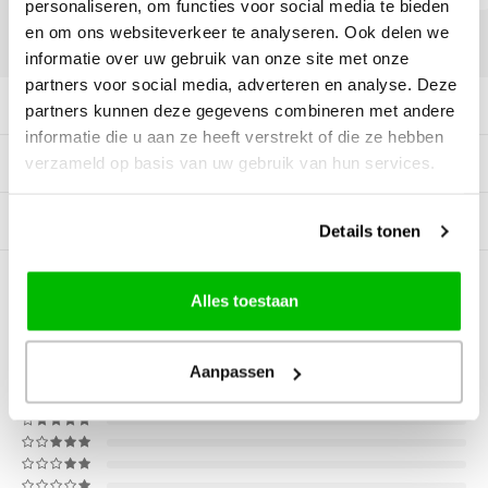
personaliseren, om functies voor social media te bieden
en om ons websiteverkeer te analyseren. Ook delen we
DELEN:
informatie over uw gebruik van onze site met onze
partners voor social media, adverteren en analyse. Deze
Productomschrijving
partners kunnen deze gegevens combineren met andere
informatie die u aan ze heeft verstrekt of die ze hebben
verzameld op basis van uw gebruik van hun services.
Specificaties
Gerelateerde producten
Details tonen
0
STERREN OP BASIS VAN
0
Alles toestaan
BEOORDELINGEN
0
Reviews
Aanpassen