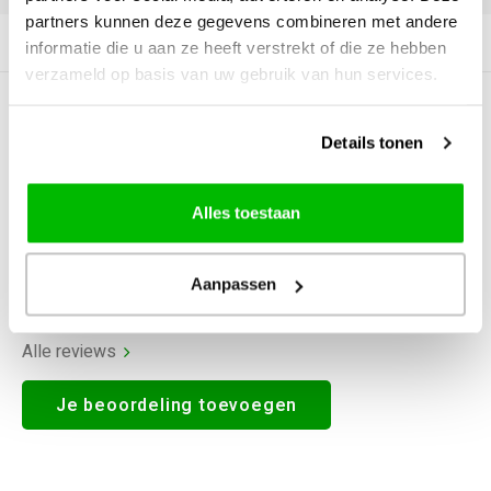
partners kunnen deze gegevens combineren met andere
Productomschrijving
informatie die u aan ze heeft verstrekt of die ze hebben
verzameld op basis van uw gebruik van hun services.
0
STERREN OP BASIS VAN
0
BEOORDELINGEN
Details tonen
0
Reviews
Alles toestaan
Aanpassen
Alle reviews
Je beoordeling toevoegen