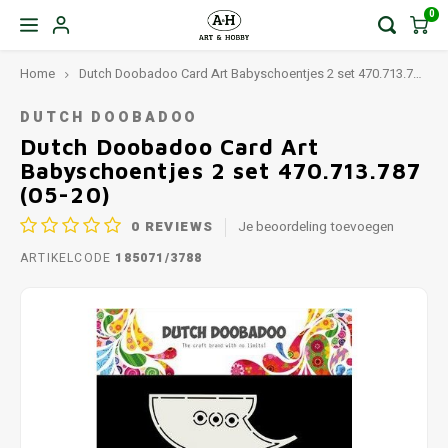
0
Home
Dutch Doobadoo Card Art Babyschoentjes 2 set 470.713.787 (05-20)
DUTCH DOOBADOO
Dutch Doobadoo Card Art
Babyschoentjes 2 set 470.713.787
(05-20)
0
REVIEWS
Je beoordeling toevoegen
ARTIKELCODE
185071/3788