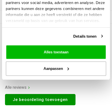
partners voor social media, adverteren en analyse. Deze
Productomschrijving
partners kunnen deze gegevens combineren met andere
informatie die u aan ze heeft verstrekt of die ze hebben
Gerelateerde producten
verzameld op basis van uw gebruik van hun services.
0
STERREN OP BASIS VAN
0
Details tonen
BEOORDELINGEN
0
Reviews
Alles toestaan
Aanpassen
Alle reviews
Je beoordeling toevoegen