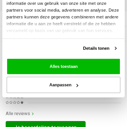
DELEN:
informatie over uw gebruik van onze site met onze
partners voor social media, adverteren en analyse. Deze
partners kunnen deze gegevens combineren met andere
Productomschrijving
informatie die u aan ze heeft verstrekt of die ze hebben
verzameld op basis van uw gebruik van hun services.
Tags
Details tonen
0
STERREN OP BASIS VAN
0
BEOORDELINGEN
0
Reviews
Alles toestaan
Aanpassen
Alle reviews