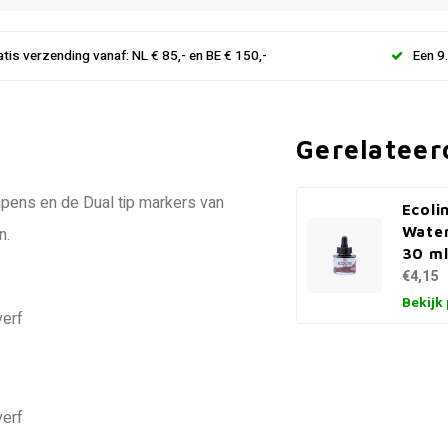
atis verzending vanaf: NL € 85,- en BE € 150,-
Een 9
Gerelateer
hpens en de Dual tip markers van
Ecoli
Water
n.
30 ml
€4,15
Bekijk
verf
verf