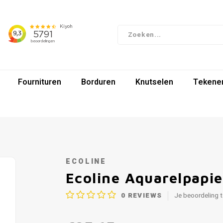
Fournituren
Borduren
Knutselen
Tekenen
ECOLINE
Ecoline Aquarelpapi
0
REVIEWS
Je beoordeling 