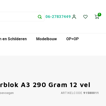
0
06-27837449
 en Schilderen
Modelbouw
OP=OP
erblok A3 290 Gram 12 vel
toevoegen
ARTIKELCODE
91580011