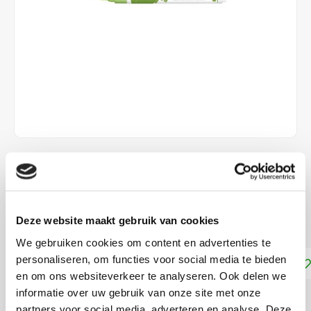
€3,10
DIRECT LEVERBAAR
Deze website maakt gebruik van cookies
Ecoline Brush Pen Bronsgroen 657
Lees meer
We gebruiken cookies om content en advertenties te
personaliseren, om functies voor social media te bieden
Toevoegen aan winkelwagen
en om ons websiteverkeer te analyseren. Ook delen we
informatie over uw gebruik van onze site met onze
DELEN:
partners voor social media, adverteren en analyse. Deze