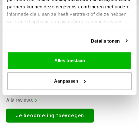
partners kunnen deze gegevens combineren met andere
Productomschrijving
informatie die u aan ze heeft verstrekt of die ze hebben
verzameld op basis van uw gebruik van hun services.
0
STERREN OP BASIS VAN
0
BEOORDELINGEN
Details tonen
0
Reviews
Alles toestaan
Aanpassen
Alle reviews
Je beoordeling toevoegen