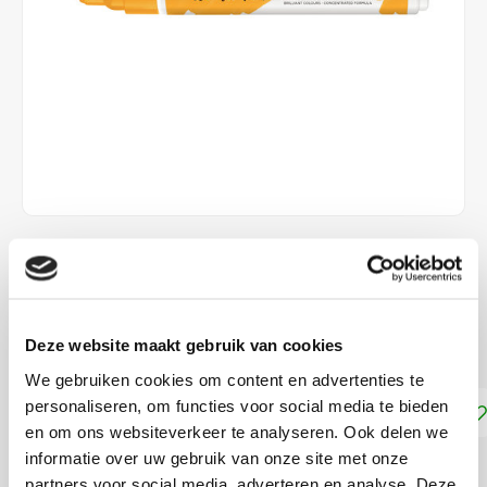
€3,10
DIRECT LEVERBAAR
Deze website maakt gebruik van cookies
Ecoline Brush Pen Donkergeel 202
Lees meer
We gebruiken cookies om content en advertenties te
personaliseren, om functies voor social media te bieden
Toevoegen aan winkelwagen
en om ons websiteverkeer te analyseren. Ook delen we
informatie over uw gebruik van onze site met onze
DELEN:
partners voor social media, adverteren en analyse. Deze