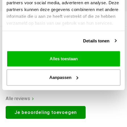
DELEN:
partners voor social media, adverteren en analyse. Deze
partners kunnen deze gegevens combineren met andere
informatie die u aan ze heeft verstrekt of die ze hebben
Productomschrijving
verzameld op basis van uw gebruik van hun services.
0
STERREN OP BASIS VAN
0
Details tonen
BEOORDELINGEN
0
Reviews
Alles toestaan
Aanpassen
Alle reviews
Je beoordeling toevoegen