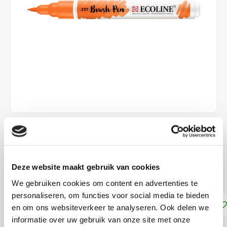
€3,10
DIRECT LEVERBAAR
Deze website maakt gebruik van cookies
Ecoline Brush Pen Donkeroranje 237
Lees meer
We gebruiken cookies om content en advertenties te
personaliseren, om functies voor social media te bieden
Toevoegen aan winkelwagen
en om ons websiteverkeer te analyseren. Ook delen we
informatie over uw gebruik van onze site met onze