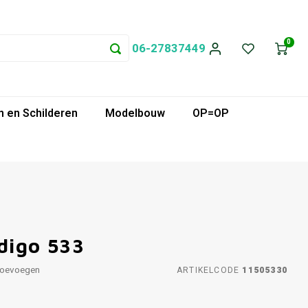
0
06-27837449
 en Schilderen
Modelbouw
OP=OP
digo 533
toevoegen
ARTIKELCODE
11505330