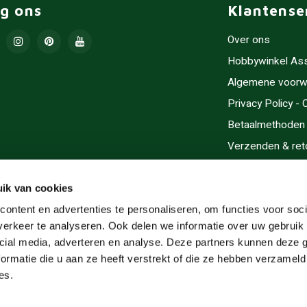
lg ons
Klantense
Over ons
Hobbywinkel As
Algemene voorw
Privacy Policy -
Betaalmethoden
Verzenden & ret
Contact/Opening
Sitemap
ik van cookies
Cadeaubonnen
ontent en advertenties te personaliseren, om functies voor soci
erkeer te analyseren. Ook delen we informatie over uw gebruik 
Inlijsten
cial media, adverteren en analyse. Deze partners kunnen deze
Servicegebieden
ormatie die u aan ze heeft verstrekt of die ze hebben verzameld
RSS-feed
es.