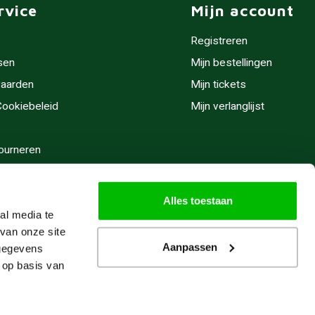
rvice
Mijn account
Registreren
sen
Mijn bestellingen
aarden
Mijn tickets
 Cookiebeleid
Mijn verlanglijst
ourneren
stijden
Alles toestaan
al media te
van onze site
Aanpassen
 gegevens
 op basis van