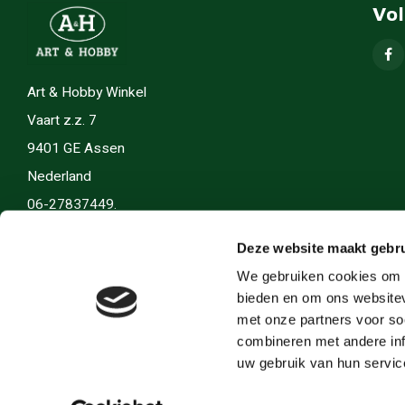
Vo
Art & Hobby Winkel
Vaart z.z. 7
9401 GE Assen
Nederland
06-27837449.
info(@)artenhobby.nl.
Deze website maakt gebru
We gebruiken cookies om c
bieden en om ons websitev
met onze partners voor so
combineren met andere inf
uw gebruik van hun servic