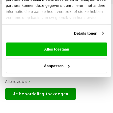
partners kunnen deze gegevens combineren met andere
Productomschrijving
informatie die u aan ze heeft verstrekt of die ze hebben
verzameld op basis van uw gebruik van hun services.
0
STERREN OP BASIS VAN
0
BEOORDELINGEN
Details tonen
0
Reviews
Alles toestaan
Aanpassen
Alle reviews
Je beoordeling toevoegen