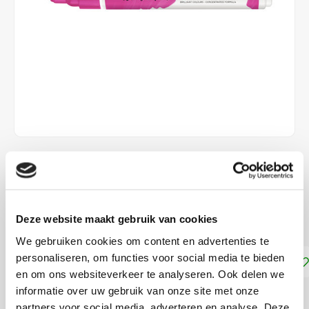
€3,10
DIRECT LEVERBAAR
Deze website maakt gebruik van cookies
Ecoline Brush Pen Magenta 337
Lees meer
We gebruiken cookies om content en advertenties te
personaliseren, om functies voor social media te bieden
Toevoegen aan winkelwagen
en om ons websiteverkeer te analyseren. Ook delen we
informatie over uw gebruik van onze site met onze
DELEN:
partners voor social media, adverteren en analyse. Deze