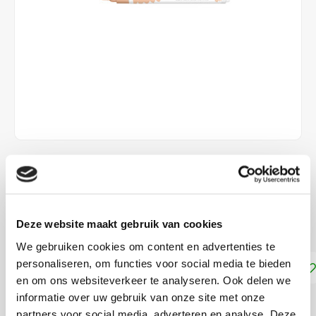
€3,10
DIRECT LEVERBAAR
Deze website maakt gebruik van cookies
Ecoline Brush Pen Roze Beige 374
Lees meer
We gebruiken cookies om content en advertenties te
personaliseren, om functies voor social media te bieden
Toevoegen aan winkelwagen
en om ons websiteverkeer te analyseren. Ook delen we
informatie over uw gebruik van onze site met onze
DELEN:
partners voor social media, adverteren en analyse. Deze