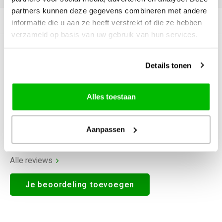
partners kunnen deze gegevens combineren met andere
Productomschrijving
informatie die u aan ze heeft verstrekt of die ze hebben
verzameld op basis van uw gebruik van hun services.
0
STERREN OP BASIS VAN
0
BEOORDELINGEN
Details tonen
0
Reviews
Alles toestaan
Aanpassen
Alle reviews
Je beoordeling toevoegen