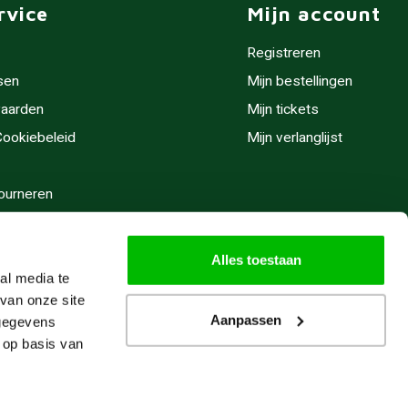
rvice
Mijn account
Registreren
sen
Mijn bestellingen
aarden
Mijn tickets
 Cookiebeleid
Mijn verlanglijst
ourneren
stijden
Alles toestaan
al media te
van onze site
Aanpassen
 gegevens
 op basis van