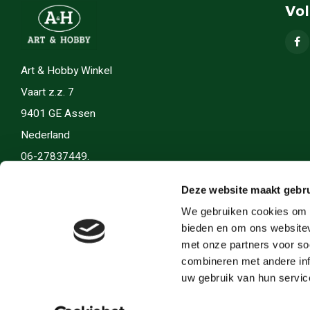
Vo
Art & Hobby Winkel
Vaart z.z. 7
9401 GE Assen
Nederland
06-27837449.
info(@)artenhobby.nl.
Deze website maakt gebru
We gebruiken cookies om c
bieden en om ons websitev
met onze partners voor so
combineren met andere inf
uw gebruik van hun servic