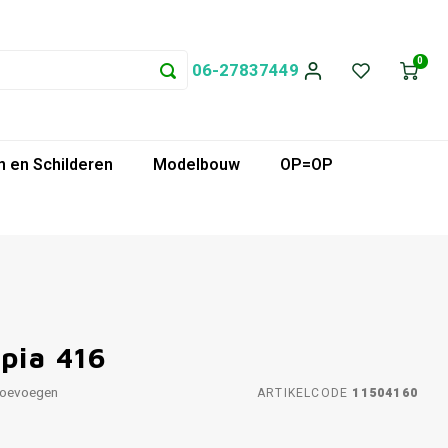
0
06-27837449
 en Schilderen
Modelbouw
OP=OP
pia 416
toevoegen
ARTIKELCODE
11504160