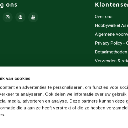
lg ons
Klantense
Over ons
Hobbywinkel As
Algemene voorw
Privacy Policy -
Betaalmethoden
Verzenden & ret
Contact/Opening
Sitemap
ik van cookies
Cadeaubonnen
ontent en advertenties te personaliseren, om functies voor soci
erkeer te analyseren. Ook delen we informatie over uw gebruik 
Inlijsten
cial media, adverteren en analyse. Deze partners kunnen deze
Servicegebieden
ormatie die u aan ze heeft verstrekt of die ze hebben verzameld
RSS-feed
es.