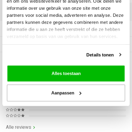
en om ons websiteverkeer te analyseren. Ook delen we
informatie over uw gebruik van onze site met onze
DELEN:
partners voor social media, adverteren en analyse. Deze
partners kunnen deze gegevens combineren met andere
Productomschrijving
informatie die u aan ze heeft verstrekt of die ze hebben
verzameld op basis van uw gebruik van hun services.
Gerelateerde producten
Details tonen
0
STERREN OP BASIS VAN
0
BEOORDELINGEN
Alles toestaan
0
Reviews
Aanpassen
Alle reviews