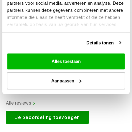
partners voor social media, adverteren en analyse. Deze
Productomschrijving
partners kunnen deze gegevens combineren met andere
informatie die u aan ze heeft verstrekt of die ze hebben
Gerelateerde producten
verzameld op basis van uw gebruik van hun services.
0
STERREN OP BASIS VAN
0
Details tonen
BEOORDELINGEN
0
Reviews
Alles toestaan
Aanpassen
Alle reviews
Je beoordeling toevoegen