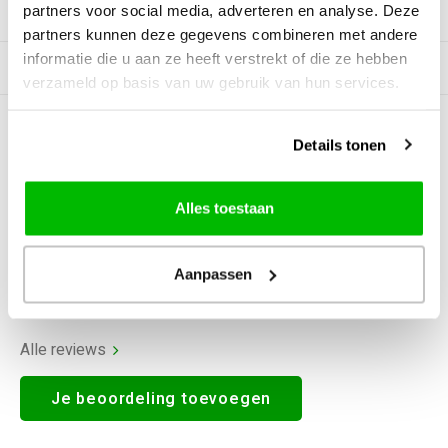
partners voor social media, adverteren en analyse. Deze
Productomschrijving
partners kunnen deze gegevens combineren met andere
informatie die u aan ze heeft verstrekt of die ze hebben
Gerelateerde producten
verzameld op basis van uw gebruik van hun services.
0
STERREN OP BASIS VAN
0
Details tonen
BEOORDELINGEN
0
Reviews
Alles toestaan
Aanpassen
Alle reviews
Je beoordeling toevoegen