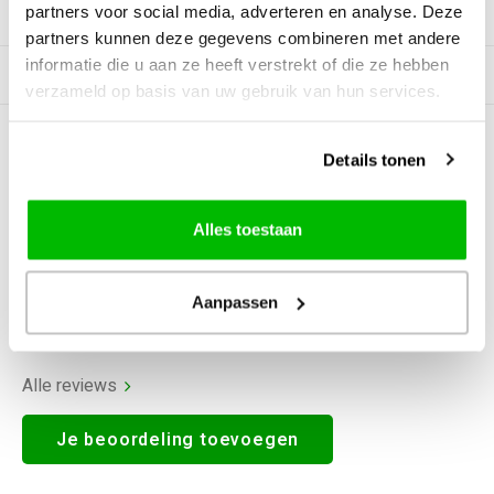
partners voor social media, adverteren en analyse. Deze
Productomschrijving
partners kunnen deze gegevens combineren met andere
informatie die u aan ze heeft verstrekt of die ze hebben
Gerelateerde producten
verzameld op basis van uw gebruik van hun services.
0
STERREN OP BASIS VAN
0
Details tonen
BEOORDELINGEN
0
Reviews
Alles toestaan
Aanpassen
Alle reviews
Je beoordeling toevoegen