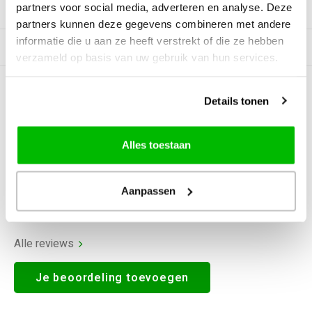
partners voor social media, adverteren en analyse. Deze
Productomschrijving
partners kunnen deze gegevens combineren met andere
informatie die u aan ze heeft verstrekt of die ze hebben
Gerelateerde producten
verzameld op basis van uw gebruik van hun services.
0
STERREN OP BASIS VAN
0
Details tonen
BEOORDELINGEN
0
Reviews
Alles toestaan
Aanpassen
Alle reviews
Je beoordeling toevoegen