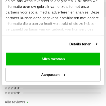
en om ons websiteverkeer te analyseren. Ook delen we
informatie over uw gebruik van onze site met onze
DELEN:
partners voor social media, adverteren en analyse. Deze
partners kunnen deze gegevens combineren met andere
Productomschrijving
informatie die u aan ze heeft verstrekt of die ze hebben
verzameld op basis van uw gebruik van hun services.
Gerelateerde producten
Details tonen
0
STERREN OP BASIS VAN
0
BEOORDELINGEN
Alles toestaan
0
Reviews
Aanpassen
Alle reviews