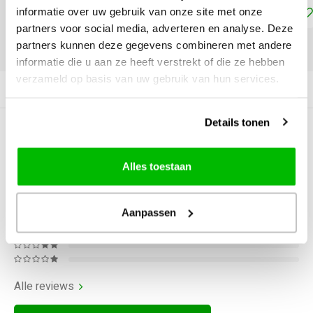
Toevoegen aan winkelwagen
informatie over uw gebruik van onze site met onze
partners voor social media, adverteren en analyse. Deze
partners kunnen deze gegevens combineren met andere
DELEN:
informatie die u aan ze heeft verstrekt of die ze hebben
verzameld op basis van uw gebruik van hun services.
Productomschrijving
Details tonen
0
STERREN OP BASIS VAN
0
BEOORDELINGEN
Alles toestaan
0
Reviews
Aanpassen
Alle reviews