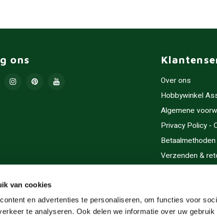
lg ons
Klantense
Over ons
Hobbywinkel As
Algemene voorw
Privacy Policy -
Betaalmethoden
Verzenden & ret
Contact/Opening
Sitemap
ik van cookies
Cadeaubonnen
ontent en advertenties te personaliseren, om functies voor soci
erkeer te analyseren. Ook delen we informatie over uw gebruik 
Inlijsten