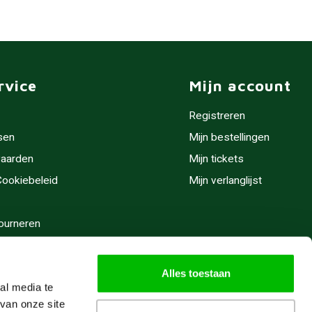
rvice
Mijn account
Registreren
sen
Mijn bestellingen
aarden
Mijn tickets
 Cookiebeleid
Mijn verlanglijst
ourneren
stijden
Alles toestaan
al media te
van onze site