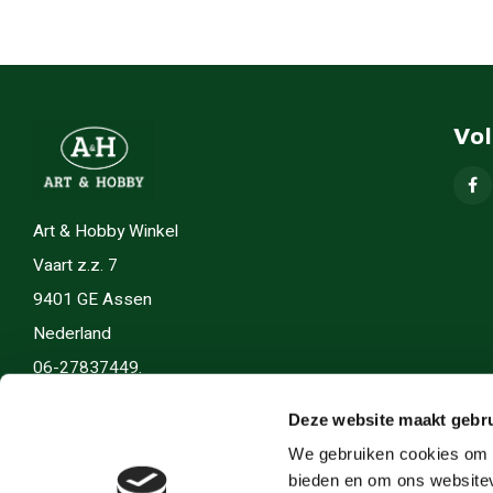
Vo
Art & Hobby Winkel
Vaart z.z. 7
9401 GE Assen
Nederland
06-27837449.
info(@)artenhobby.nl.
Deze website maakt gebru
We gebruiken cookies om c
bieden en om ons websitev