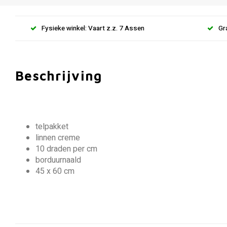
Fysieke winkel: Vaart z.z. 7 Assen
Gr
Beschrijving
telpakket
linnen creme
10 draden per cm
borduurnaald
45 x 60 cm