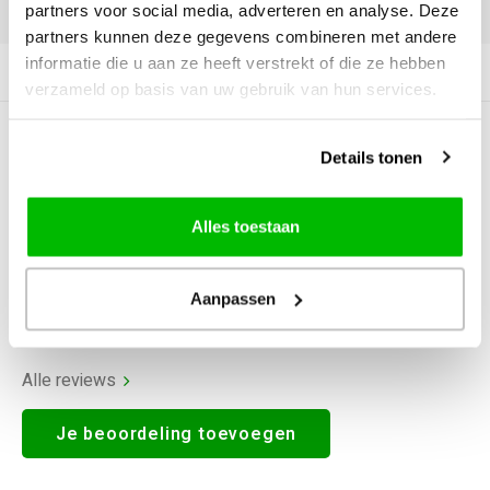
DELEN:
partners voor social media, adverteren en analyse. Deze
partners kunnen deze gegevens combineren met andere
informatie die u aan ze heeft verstrekt of die ze hebben
Productomschrijving
verzameld op basis van uw gebruik van hun services.
0
STERREN OP BASIS VAN
0
Details tonen
BEOORDELINGEN
0
Reviews
Alles toestaan
Aanpassen
Alle reviews
Je beoordeling toevoegen