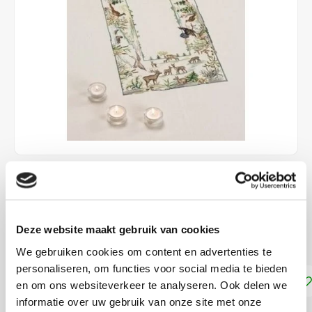
€149,99
DIRECT LEVERBAAR
Deze website maakt gebruik van cookies
140 x 230 cm telpakket met kruissteek
Lees meer
We gebruiken cookies om content en advertenties te
personaliseren, om functies voor social media te bieden
Toevoegen aan winkelwagen
en om ons websiteverkeer te analyseren. Ook delen we
informatie over uw gebruik van onze site met onze