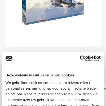
€23,30
DIRECT LEVERBAAR
Deze website maakt gebruik van cookies
Schaal 1:72
Lees meer
We gebruiken cookies om content en advertenties te
personaliseren, om functies voor social media te bieden
Toevoegen aan winkelwagen
en om ons websiteverkeer te analyseren. Ook delen we
informatie over uw gebruik van onze site met onze
DELEN:
partners voor social media, adverteren en analyse. Deze