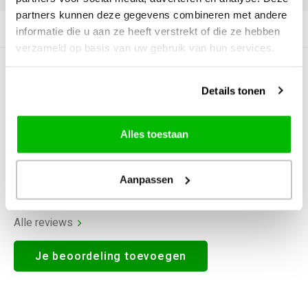
partners kunnen deze gegevens combineren met andere
Productomschrijving
informatie die u aan ze heeft verstrekt of die ze hebben
verzameld op basis van uw gebruik van hun services.
0
STERREN OP BASIS VAN
0
BEOORDELINGEN
Details tonen
0
Reviews
Alles toestaan
Aanpassen
Alle reviews
Je beoordeling toevoegen