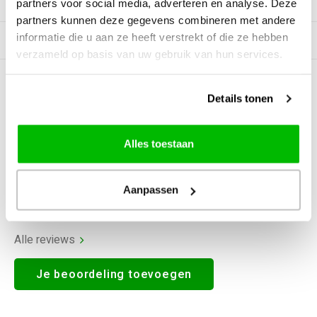
Productomschrijving
partners voor social media, adverteren en analyse. Deze
partners kunnen deze gegevens combineren met andere
informatie die u aan ze heeft verstrekt of die ze hebben
Gerelateerde producten
verzameld op basis van uw gebruik van hun services.
0
STERREN OP BASIS VAN
0
Details tonen
BEOORDELINGEN
0
Reviews
Alles toestaan
Aanpassen
Alle reviews
Je beoordeling toevoegen