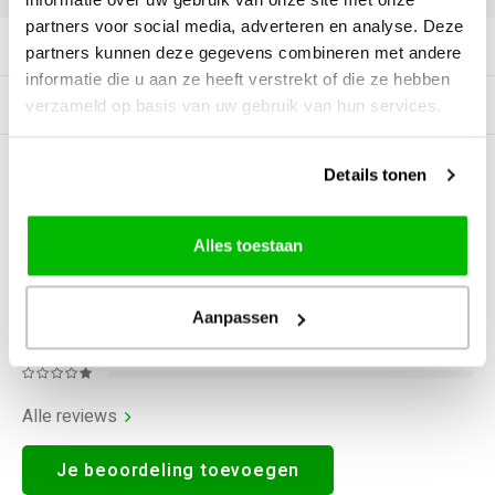
partners voor social media, adverteren en analyse. Deze
Productomschrijving
partners kunnen deze gegevens combineren met andere
informatie die u aan ze heeft verstrekt of die ze hebben
Gerelateerde producten
verzameld op basis van uw gebruik van hun services.
Details tonen
0
STERREN OP BASIS VAN
0
BEOORDELINGEN
0
Reviews
Alles toestaan
Aanpassen
Alle reviews
Je beoordeling toevoegen