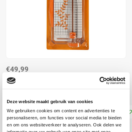
€49,99
DIRECT LEVERBAAR
Handige papiersnijder voor A4 en A3 formaat
Lees meer
Deze website maakt gebruik van cookies
We gebruiken cookies om content en advertenties te
Toevoegen aan winkelwagen
personaliseren, om functies voor social media te bieden
en om ons websiteverkeer te analyseren. Ook delen we
DELEN:
informatie over uw gebruik van onze site met onze