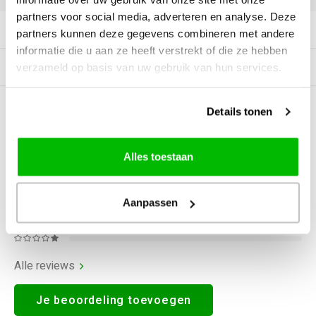
partners voor social media, adverteren en analyse. Deze
Productomschrijving
partners kunnen deze gegevens combineren met andere
informatie die u aan ze heeft verstrekt of die ze hebben
Gerelateerde producten
verzameld op basis van uw gebruik van hun services.
Details tonen
0
STERREN OP BASIS VAN
0
BEOORDELINGEN
0
Reviews
Alles toestaan
Aanpassen
Alle reviews
Je beoordeling toevoegen