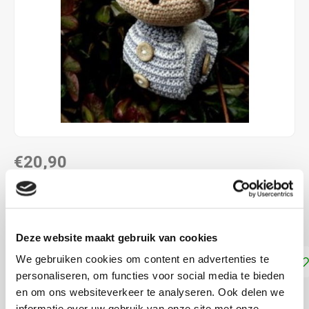
€20,90
DIRECT LEVERBAAR
Compleet Funny Bunny Haakpakket slak
Lees meer
Deze website maakt gebruik van cookies
We gebruiken cookies om content en advertenties te
Toevoegen aan winkelwagen
personaliseren, om functies voor social media te bieden
en om ons websiteverkeer te analyseren. Ook delen we
DELEN:
informatie over uw gebruik van onze site met onze