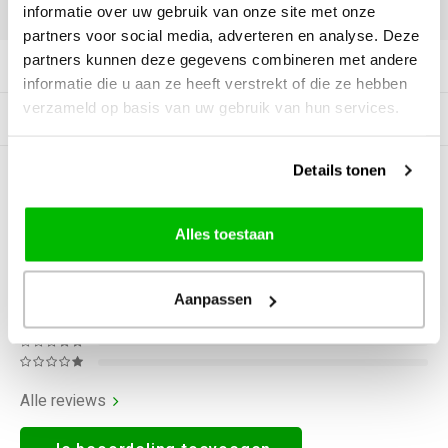
DELEN:
informatie over uw gebruik van onze site met onze
partners voor social media, adverteren en analyse. Deze
partners kunnen deze gegevens combineren met andere
Productomschrijving
informatie die u aan ze heeft verstrekt of die ze hebben
verzameld op basis van uw gebruik van hun services.
Gerelateerde producten
Details tonen
0
STERREN OP BASIS VAN
0
BEOORDELINGEN
0
Reviews
Alles toestaan
Aanpassen
Alle reviews