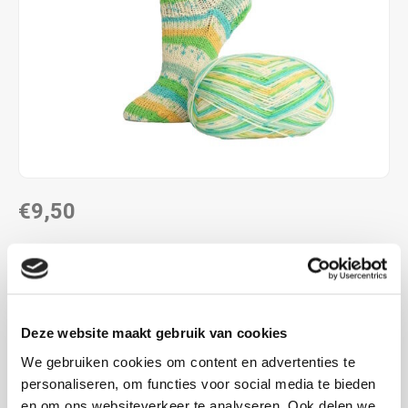
€9,50
DIRECT LEVERBAAR
Kies je kleur:
Lees meer
MAAK EEN KEUZE:
*
Deze website maakt gebruik van cookies
We gebruiken cookies om content en advertenties te
nr 1 Ahoi - €9,50
personaliseren, om functies voor social media te bieden
en om ons websiteverkeer te analyseren. Ook delen we