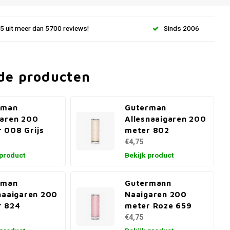
.5 uit meer dan 5700 reviews!
Sinds 2006
de producten
rman
Guterman
aren 200
Allesnaaigaren 200
 008 Grijs
meter 802
€4,75
 product
Bekijk product
rman
Gutermann
naaigaren 200
Naaigaren 200
r 824
meter Roze 659
€4,75