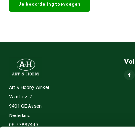
Je beoordeling toevoegen
Vo
Art & Hobby Winkel
Vaart z.z. 7
9401 GE Assen
Nederland
06-27837449.
info(@)artenhobby.nl.