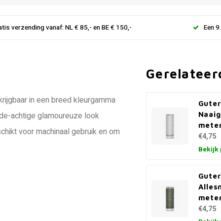
atis verzending vanaf: NL € 85,- en BE € 150,-
Een 9
Gerelateer
rkrijgbaar in een breed kleurgamma
Gute
Naaig
ijde-achtige glamoureuze look
meter
schikt voor machinaal gebruik en om
€4,75
Bekijk
Gute
Alles
mete
€4,75