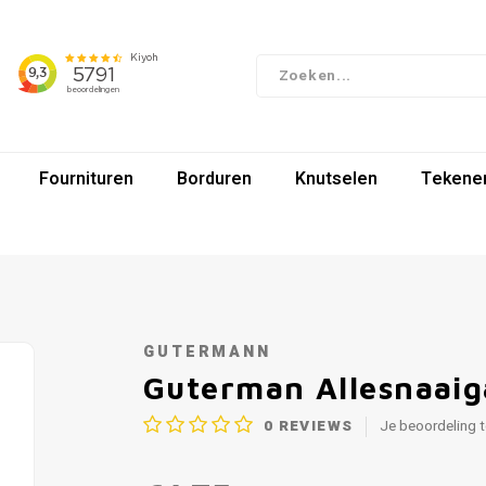
Fournituren
Borduren
Knutselen
Tekenen
GUTERMANN
Guterman Allesnaaig
0
REVIEWS
Je beoordeling 