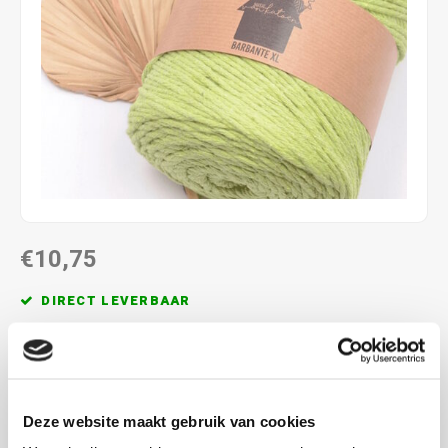
€10,75
DIRECT LEVERBAAR
80% katoen (gerecycled) en 20% andere vezels. Maak een
keuze uit de verschillende kleuren:
Lees meer
Deze website maakt gebruik van cookies
MAAK EEN KEUZE:
*