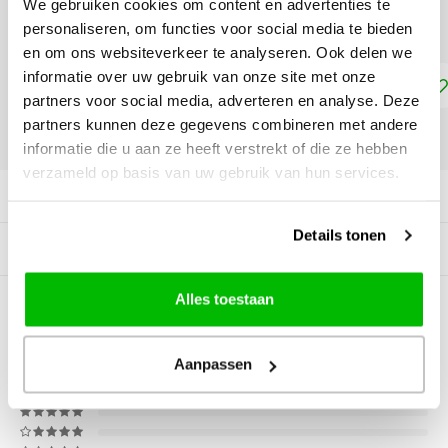
We gebruiken cookies om content en advertenties te
Appeltjes Groen 0601 - €10,75
personaliseren, om functies voor social media te bieden
en om ons websiteverkeer te analyseren. Ook delen we
informatie over uw gebruik van onze site met onze
Toevoegen aan winkelwagen
partners voor social media, adverteren en analyse. Deze
partners kunnen deze gegevens combineren met andere
DELEN:
informatie die u aan ze heeft verstrekt of die ze hebben
verzameld op basis van uw gebruik van hun services.
Productomschrijving
Details tonen
Gerelateerde producten
Alles toestaan
0
STERREN OP BASIS VAN
0
BEOORDELINGEN
0
Reviews
Aanpassen