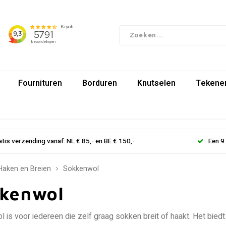
Fournituren
Borduren
Knutselen
Tekenen
atis verzending vanaf: NL € 85,- en BE € 150,-
Een 9
Haken en Breien
Sokkenwol
kenwol
 is voor iedereen die zelf graag sokken breit of haakt. Het biedt