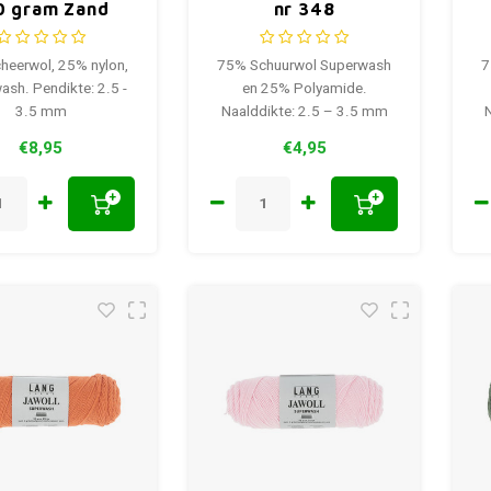
0 gram Zand
nr 348
0022
heerwol, 25% nylon,
75% Schuurwol Superwash
7
ash. Pendikte: 2.5 -
en 25% Polyamide.
3.5 mm
Naalddikte: 2.5 – 3.5 mm
€8,95
€4,95
+
+