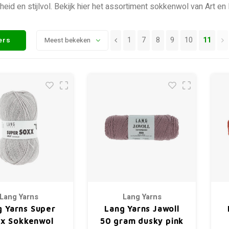
eid en stijlvol. Bekijk hier het assortiment sokkenwol van Art en
1
7
8
9
10
11
ters
Meest bekeken
Lang Yarns
Lang Yarns
g Yarns Super
Lang Yarns Jawoll
x Sokkenwol
50 gram dusky pink