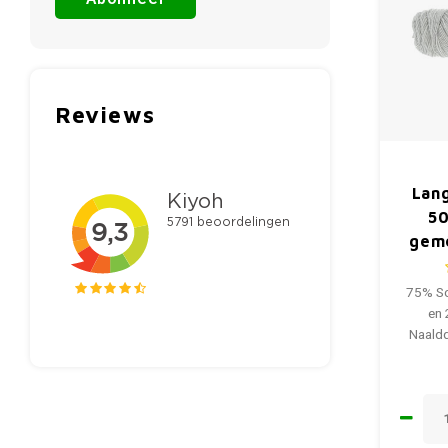
Reviews
Lang
50
gemê
75% Sc
en
Naaldd