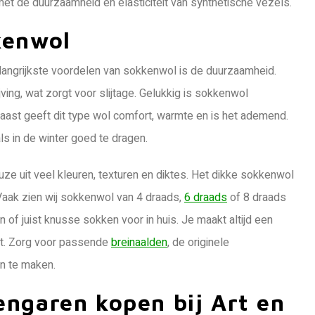
et de duurzaamheid en elasticiteit van synthetische vezels.
kenwol
langrijkste voordelen van sokkenwol is de duurzaamheid.
ing, wat zorgt voor slijtage. Gelukkig is sokkenwol
aast geeft dit type wol comfort, warmte en is het ademend.
s in de winter goed te dragen.
uze uit veel kleuren, texturen en diktes. Het dikke sokkenwol
Vaak zien wij sokkenwol van 4 draads,
6 draads
of 8 draads
n of juist knusse sokken voor in huis. Je maakt altijd een
ct. Zorg voor passende
breinaalden
, de originele
en te maken.
ngaren kopen bij Art en