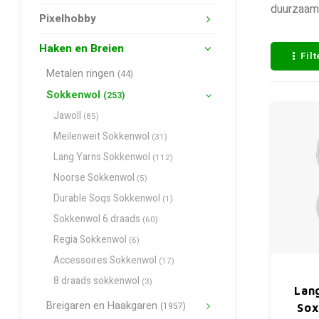
duurzaamh
Pixelhobby
Haken en Breien
Fil
Metalen ringen
(44)
Sokkenwol
(253)
Jawoll
(85)
Meilenweit Sokkenwol
(31)
Lang Yarns Sokkenwol
(112)
Noorse Sokkenwol
(5)
Durable Soqs Sokkenwol
(1)
Sokkenwol 6 draads
(60)
Regia Sokkenwol
(6)
Accessoires Sokkenwol
(17)
8 draads sokkenwol
(3)
Lan
Breigaren en Haakgaren
(1957)
Sox