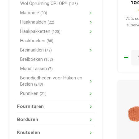
10
Wol Opruiming OP=OP!!!
(158)
Macramé
(93)
75% sc
Haaknaalden
(22)
superw
Haakpakketten
(128)
Haakboeken
(88)
Breinaalden
(79)
Breiboeken
(102)
Muud Tassen
(7)
Benodigdheden voor Haken en
Breien
(243)
Punniken
(21)
Fournituren
Borduren
Knutselen