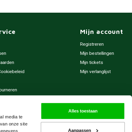
rvice
Mijn account
Registreren
sen
Mijn bestellingen
aarden
Mijn tickets
 Cookiebeleid
Mijn verlanglijst
ourneren
stijden
Alles toestaan
al media te
van onze site
Aanpassen
 gegevens