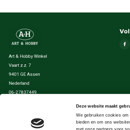
Vo
Art & Hobby Winkel
Vaart z.z. 7
9401 GE Assen
Nederland
06-27837449.
info(@)artenhobby.nl.
Deze website maakt gebru
We gebruiken cookies om c
bieden en om ons websitev
met onze partners voor so