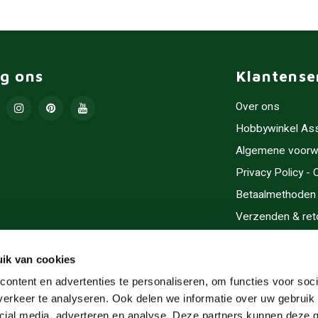
lg ons
Klantense
Over ons
Hobbywinkel As
Algemene voorw
Privacy Policy -
Betaalmethoden
Verzenden & ret
Contact/Opening
Sitemap
ik van cookies
Cadeaubonnen
ontent en advertenties te personaliseren, om functies voor soci
erkeer te analyseren. Ook delen we informatie over uw gebruik 
Inlijsten
cial media, adverteren en analyse. Deze partners kunnen deze