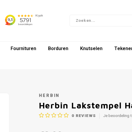
Fournituren
Borduren
Knutselen
Tekenen
HERBIN
Herbin Lakstempel H
0
REVIEWS
Je beoordeling 