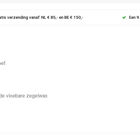
atis verzending vanaf: NL € 85,- en BE € 150,-
Een 9
ef.
 de vloebare zegelwax.