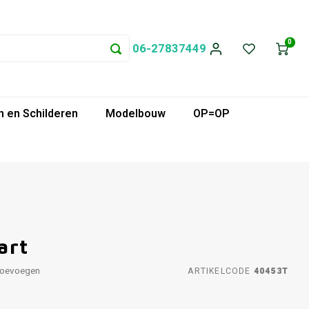
0
06-27837449
 en Schilderen
Modelbouw
OP=OP
art
toevoegen
ARTIKELCODE
40453T