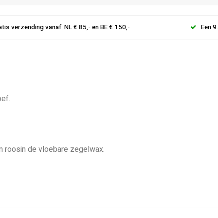
atis verzending vanaf: NL € 85,- en BE € 150,-
Een 9
ef.
n roosin de vloebare zegelwax.