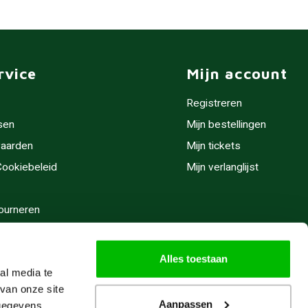
rvice
Mijn account
Registreren
sen
Mijn bestellingen
aarden
Mijn tickets
 Cookiebeleid
Mijn verlanglijst
ourneren
stijden
Alles toestaan
al media te
van onze site
Aanpassen
 gegevens