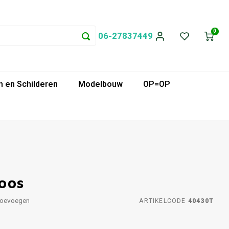
0
06-27837449
 en Schilderen
Modelbouw
OP=OP
oos
toevoegen
ARTIKELCODE
40430T