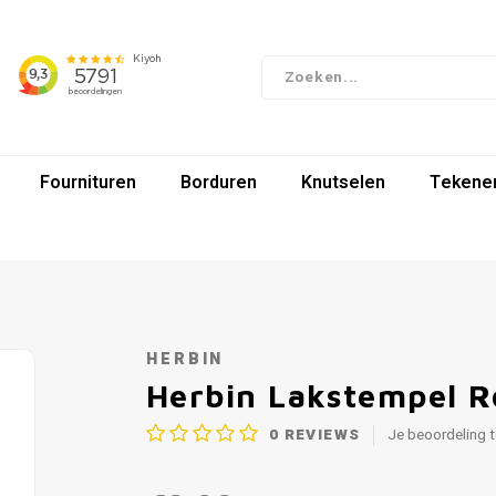
Fournituren
Borduren
Knutselen
Tekenen
HERBIN
Herbin Lakstempel R
0
REVIEWS
Je beoordeling 