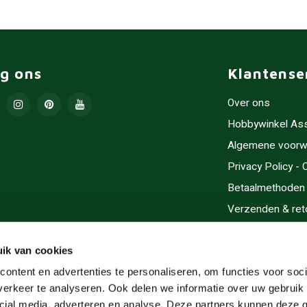
lg ons
Klantense
Over ons
Hobbywinkel As
Algemene voorw
Privacy Policy -
Betaalmethoden
Verzenden & ret
Contact/Opening
Sitemap
ik van cookies
Cadeaubonnen
ontent en advertenties te personaliseren, om functies voor soci
erkeer te analyseren. Ook delen we informatie over uw gebruik 
Inlijsten
cial media, adverteren en analyse. Deze partners kunnen deze