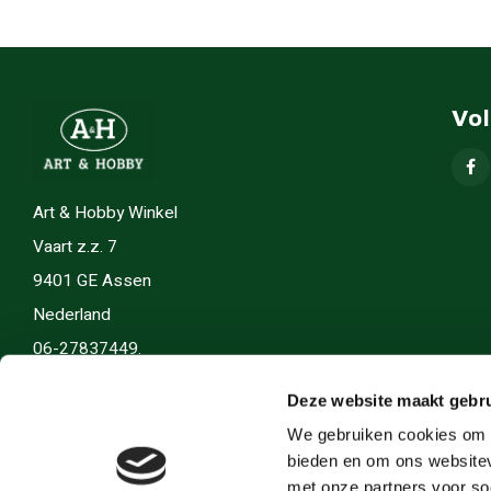
Vo
Art & Hobby Winkel
Vaart z.z. 7
9401 GE Assen
Nederland
06-27837449.
info(@)artenhobby.nl.
Deze website maakt gebru
We gebruiken cookies om c
bieden en om ons websitev
met onze partners voor so