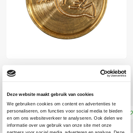
€8,90
DIRECT LEVERBAAR
Deze website maakt gebruik van cookies
Ø 24 mm
Lees meer
We gebruiken cookies om content en advertenties te
personaliseren, om functies voor social media te bieden
Toevoegen aan winkelwagen
en om ons websiteverkeer te analyseren. Ook delen we
informatie over uw gebruik van onze site met onze
DELEN:
partners voor social media, adverteren en analyse. Deze