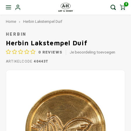
0
Home
Herbin Lakstempel Duif
HERBIN
Herbin Lakstempel Duif
0
REVIEWS
Je beoordeling toevoegen
ARTIKELCODE
40443T