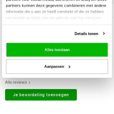
partners kunnen deze gegevens combineren met andere
Productomschrijving
informatie die u aan ze heeft verstrekt of die ze hebben
verzameld op basis van uw gebruik van hun services.
0
STERREN OP BASIS VAN
0
BEOORDELINGEN
Details tonen
0
Reviews
Alles toestaan
Aanpassen
Alle reviews
Je beoordeling toevoegen