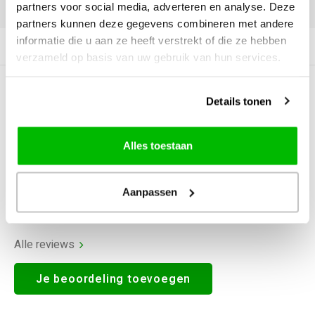
DELEN:
partners voor social media, adverteren en analyse. Deze
partners kunnen deze gegevens combineren met andere
informatie die u aan ze heeft verstrekt of die ze hebben
Productomschrijving
verzameld op basis van uw gebruik van hun services.
0
STERREN OP BASIS VAN
0
Details tonen
BEOORDELINGEN
0
Reviews
Alles toestaan
Aanpassen
Alle reviews
Je beoordeling toevoegen