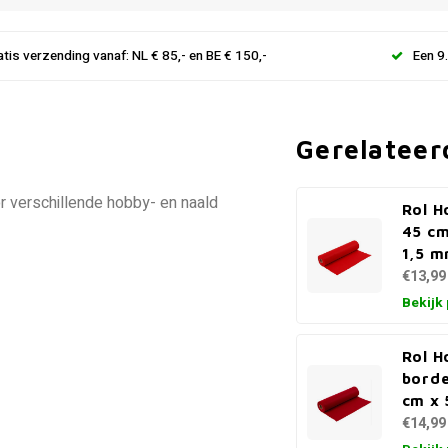
atis verzending vanaf: NL € 85,- en BE € 150,-
Een 9
Gerelateer
or verschillende hobby- en naald
Rol H
45 cm
1,5 
€13,99
Bekijk
Rol H
borde
cm x 
€14,99