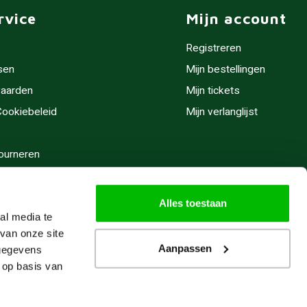
rvice
Mijn account
Registreren
sen
Mijn bestellingen
aarden
Mijn tickets
 Cookiebeleid
Mijn verlanglijst
ourneren
stijden
Alles toestaan
al media te
van onze site
Aanpassen
 gegevens
 op basis van