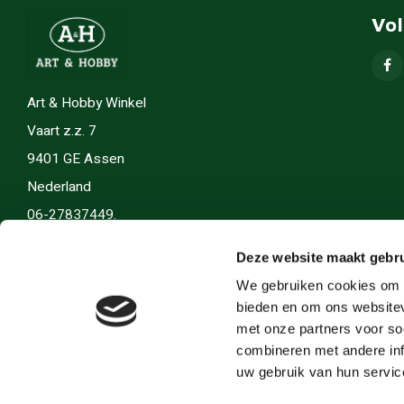
Vo
Art & Hobby Winkel
Vaart z.z. 7
9401 GE Assen
Nederland
06-27837449.
info(@)artenhobby.nl.
Deze website maakt gebru
We gebruiken cookies om c
bieden en om ons websitev
met onze partners voor so
combineren met andere inf
uw gebruik van hun servic