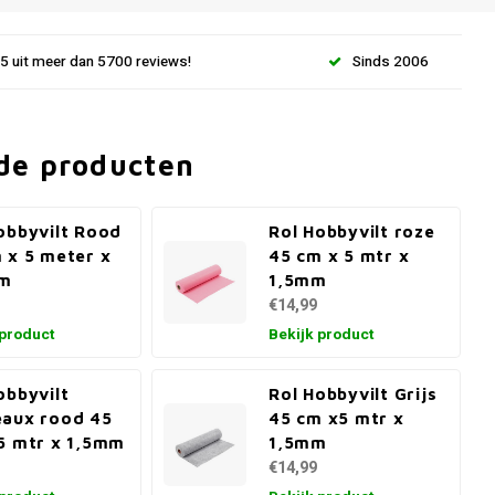
.5 uit meer dan 5700 reviews!
Sinds 2006
de producten
obbyvilt Rood
Rol Hobbyvilt roze
 x 5 meter x
45 cm x 5 mtr x
mm
1,5mm
€14,99
 product
Bekijk product
obbyvilt
Rol Hobbyvilt Grijs
aux rood 45
45 cm x5 mtr x
5 mtr x 1,5mm
1,5mm
€14,99