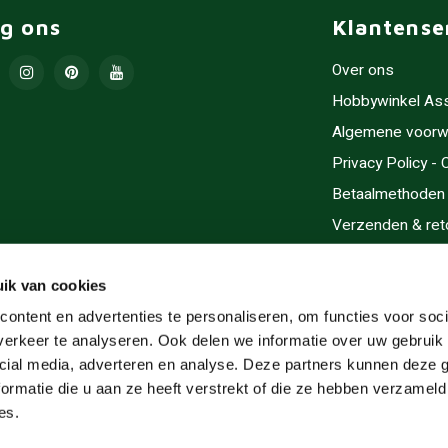
lg ons
Klantense
Over ons
Hobbywinkel As
Algemene voorw
Privacy Policy -
Betaalmethoden
Verzenden & ret
Contact/Opening
Sitemap
ik van cookies
Cadeaubonnen
ontent en advertenties te personaliseren, om functies voor soci
erkeer te analyseren. Ook delen we informatie over uw gebruik 
Inlijsten
cial media, adverteren en analyse. Deze partners kunnen deze
Servicegebieden
ormatie die u aan ze heeft verstrekt of die ze hebben verzameld
RSS-feed
es.