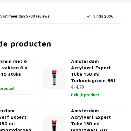
.5 uit meer dan 5700 reviews!
Sinds 2006
de producten
 klein met 6
Amsterdam
 vakken 8 x
Acrylverf Expert
 10 stuks
Tube 150 ml
Turkooisgroen 661
€14,70
 product
Bekijk product
erdam
Amsterdam
verf Expert
Acrylverf Expert
150 ml
Tube 150 ml
omoxydgroen
Ivoorzwart 701