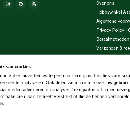
Over ons
Hobbywinkel As
Algemene voorw
Privacy Policy -
Betaalmethoden
Verzenden & ret
Contact/Opening
Sitemap
ik van cookies
Cadeaubonnen
ontent en advertenties te personaliseren, om functies voor soci
erkeer te analyseren. Ook delen we informatie over uw gebruik 
Inlijsten
cial media, adverteren en analyse. Deze partners kunnen deze
Servicegebieden
ormatie die u aan ze heeft verstrekt of die ze hebben verzameld
RSS-feed
es.