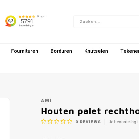
Fournituren
Borduren
Knutselen
Tekenen
AMI
Houten palet rechth
0
REVIEWS
Je beoordeling 