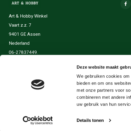
Art & Hobby Winkel
Vaart z.z. 7
9401 GE Assen
Nederland
06-27837449.
info(@)artenhobby.nl.
Deze website maakt gebru
We gebruiken cookies om c
bieden en om ons websitev
met onze partners voor so
combineren met andere inf
uw gebruik van hun servic
Details tonen
© Copyright 2026 Art en Hobby - Theme by
Shopmonkey