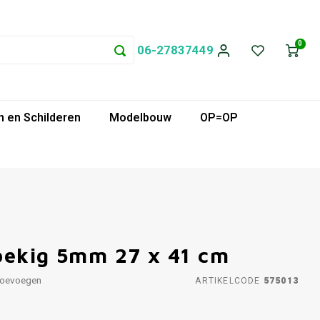
0
06-27837449
 en Schilderen
Modelbouw
OP=OP
oekig 5mm 27 x 41 cm
toevoegen
ARTIKELCODE
575013