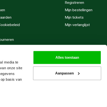
Registreren
sen
Mijn bestellingen
aarden
Mijn tickets
 Cookiebeleid
Mijn verlanglijst
ourneren
stijden
Alles toestaan
al media te
van onze site
Aanpassen
 gegevens
 op basis van