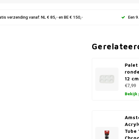
atis verzending vanaf: NL € 85,- en BE € 150,-
Een 9
Gerelateer
Palet
ronde
12 cm
€7,99
Bekijk
Amst
Acryl
Tube 
Chro