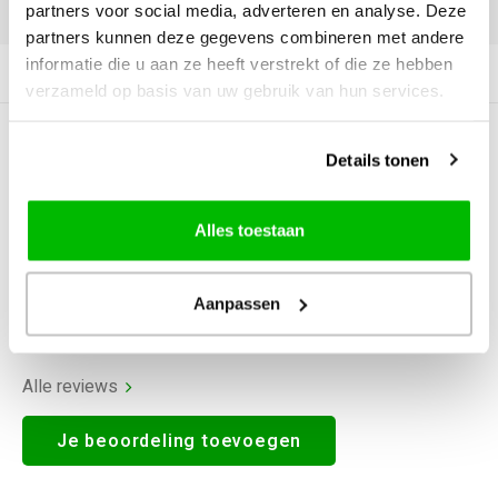
DELEN:
partners voor social media, adverteren en analyse. Deze
partners kunnen deze gegevens combineren met andere
informatie die u aan ze heeft verstrekt of die ze hebben
Productomschrijving
verzameld op basis van uw gebruik van hun services.
0
STERREN OP BASIS VAN
0
Details tonen
BEOORDELINGEN
0
Reviews
Alles toestaan
Aanpassen
Alle reviews
Je beoordeling toevoegen