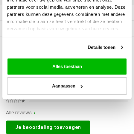
partners voor social media, adverteren en analyse. Deze
Productomschrijving
partners kunnen deze gegevens combineren met andere
informatie die u aan ze heeft verstrekt of die ze hebben
Gerelateerde producten
verzameld op basis van uw gebruik van hun services.
Details tonen
0
STERREN OP BASIS VAN
0
BEOORDELINGEN
0
Reviews
Alles toestaan
Aanpassen
Alle reviews
Je beoordeling toevoegen