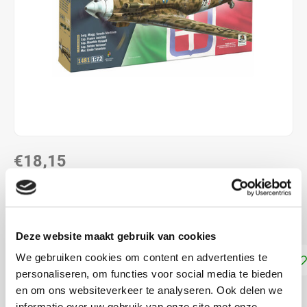
€18,15
DIRECT LEVERBAAR
Schaal 1:72
Lees meer
Deze website maakt gebruik van cookies
We gebruiken cookies om content en advertenties te
Toevoegen aan winkelwagen
personaliseren, om functies voor social media te bieden
en om ons websiteverkeer te analyseren. Ook delen we
DELEN:
informatie over uw gebruik van onze site met onze