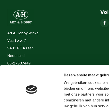
Vo
Art & Hobby Winkel
Vaart z.z. 7
9401 GE Assen
Nederland
06-27837449.
info(@)artenhobby.nl.
Deze website maakt gebru
We gebruiken cookies om c
bieden en om ons websitev
met onze partners voor so
combineren met andere inf
uw gebruik van hun servic