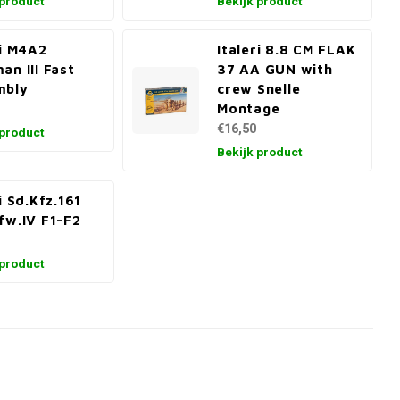
 product
Bekijk product
ri M4A2
Italeri 8.8 CM FLAK
an III Fast
37 AA GUN with
mbly
crew Snelle
Montage
€16,50
 product
Bekijk product
i Sd.Kfz.161
fw.IV F1-F2
 product