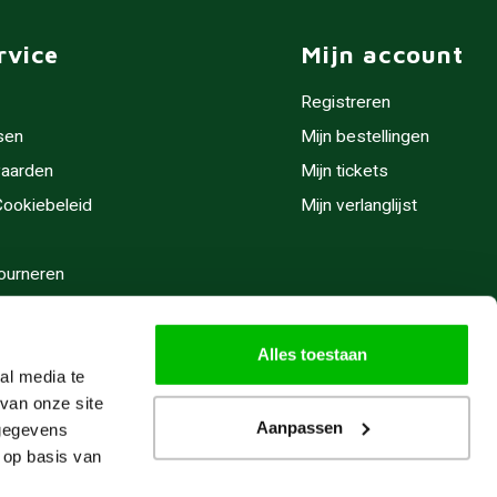
rvice
Mijn account
Registreren
sen
Mijn bestellingen
aarden
Mijn tickets
 Cookiebeleid
Mijn verlanglijst
ourneren
stijden
Alles toestaan
al media te
van onze site
Aanpassen
 gegevens
 op basis van