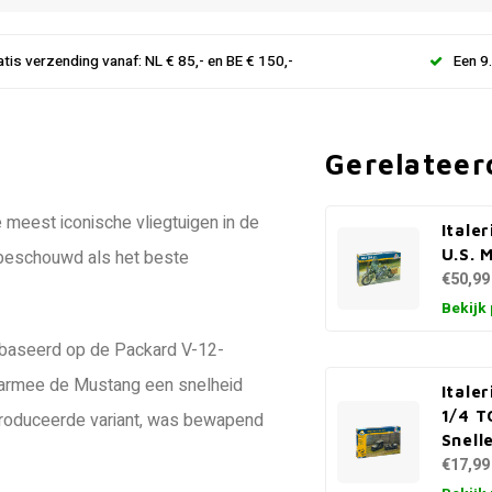
atis verzending vanaf: NL € 85,- en BE € 150,-
Een 9
Gerelateer
meest iconische vliegtuigen in de
Itale
U.S. 
 beschouwd als het beste
€50,99
Bekijk
gebaseerd op de Packard V-12-
aarmee de Mustang een snelheid
Italer
1/4 T
roduceerde variant, was bewapend
Snell
€17,99