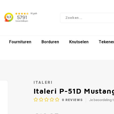
Fournituren
Borduren
Knutselen
Tekenen
ITALERI
Italeri P-51D Mustan
0
REVIEWS
Je beoordeling 