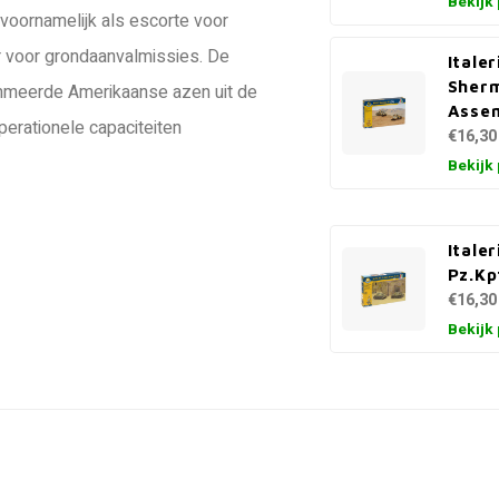
Bekijk
 voornamelijk als escorte voor
voor grondaanvalmissies. De
Itale
Sherm
meerde Amerikaanse azen uit de
Asse
perationele capaciteiten
€16,30
Bekijk
Italer
Pz.Kp
€16,30
Bekijk