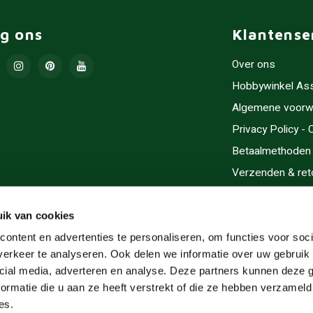
lg ons
Klantense
Over ons
Hobbywinkel As
Algemene voorw
Privacy Policy -
Betaalmethoden
Verzenden & ret
Contact/Opening
Sitemap
ik van cookies
Cadeaubonnen
ontent en advertenties te personaliseren, om functies voor soci
erkeer te analyseren. Ook delen we informatie over uw gebruik 
Inlijsten
cial media, adverteren en analyse. Deze partners kunnen deze
Servicegebieden
ormatie die u aan ze heeft verstrekt of die ze hebben verzameld
RSS-feed
es.