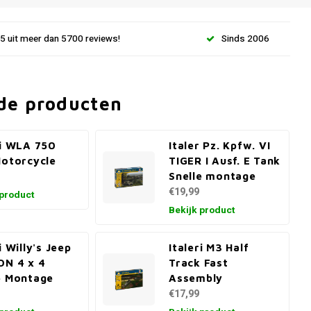
.5 uit meer dan 5700 reviews!
Sinds 2006
de producten
ri WLA 750
Italer Pz. Kpfw. VI
Motorcycle
TIGER I Ausf. E Tank
Snelle montage
€19,99
 product
Bekijk product
i Willy's Jeep
Italeri M3 Half
ON 4 x 4
Track Fast
e Montage
Assembly
€17,99