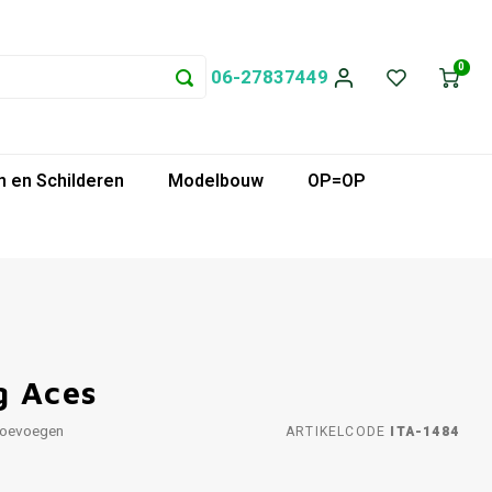
0
06-27837449
 en Schilderen
Modelbouw
OP=OP
g Aces
toevoegen
ARTIKELCODE
ITA-1484