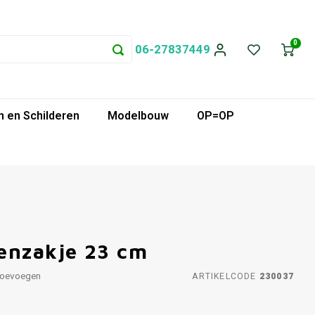
0
06-27837449
 en Schilderen
Modelbouw
OP=OP
enzakje 23 cm
toevoegen
ARTIKELCODE
230037