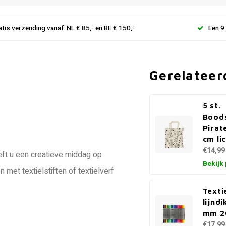
atis verzending vanaf: NL € 85,- en BE € 150,-
Een 9
Gerelateer
5 st.
Bood
Pirat
cm li
€14,99
eft u een creatieve middag op
Bekijk
met textielstiften of textielverf
Texti
lijndi
mm 2
€17,99