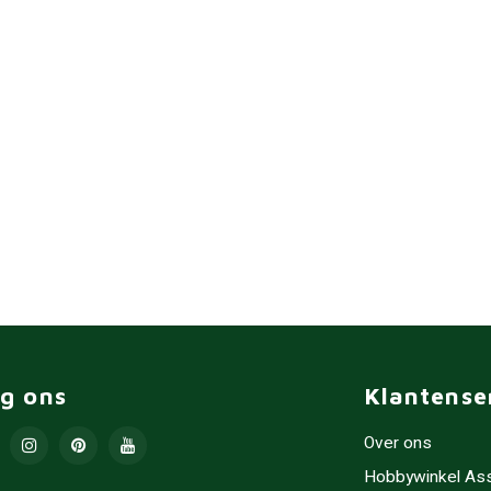
lg ons
Klantense
Over ons
Hobbywinkel As