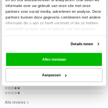
informatie over uw gebruik van onze site met onze
DELEN:
partners voor social media, adverteren en analyse. Deze
partners kunnen deze gegevens combineren met andere
Productomschrijving
informatie die u aan ze heeft verstrekt of die ze hebben
verzameld op basis van uw gebruik van hun services.
Gerelateerde producten
Details tonen
0
STERREN OP BASIS VAN
0
BEOORDELINGEN
Alles toestaan
0
Reviews
Aanpassen
Alle reviews