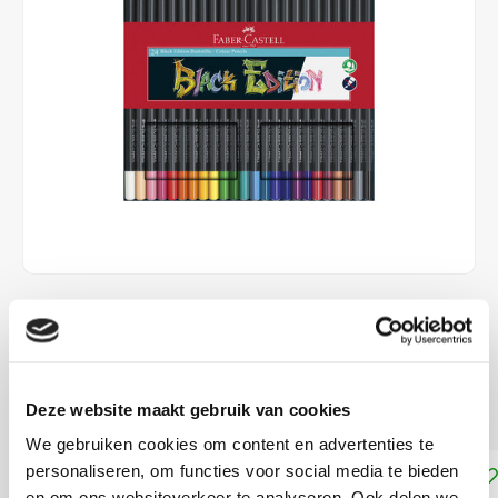
€14,99
DIRECT LEVERBAAR
Prachtig effect op zwart papier
Lees meer
Deze website maakt gebruik van cookies
We gebruiken cookies om content en advertenties te
personaliseren, om functies voor social media te bieden
Toevoegen aan winkelwagen
en om ons websiteverkeer te analyseren. Ook delen we