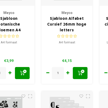
Meyco
Meyco
Sjabloon
Sjabloon Alfabet
otanische
Cursief 26mm hoge
c
loemen A4
letters
A4 formaat
A4 formaat
€3,99
€4,15
+
+