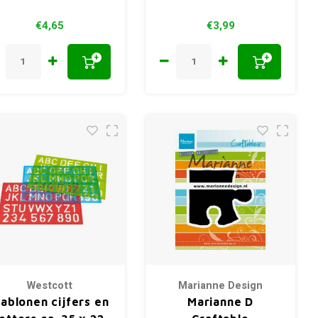
€4,65
€3,99
+
+
Westcott
Marianne Design
jablonen cijfers en
Marianne D