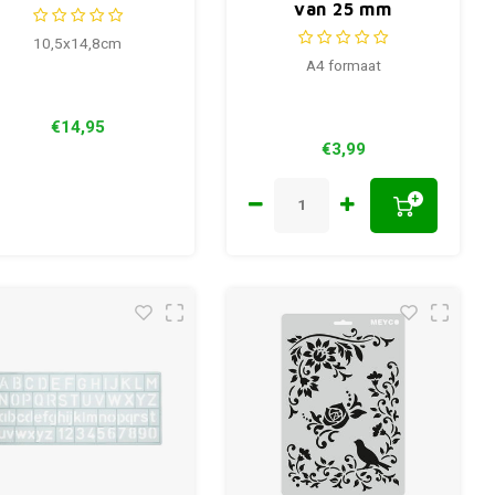
van 25 mm
letters Card
10,5x14,8cm
A4 formaat
€14,95
€3,99
+