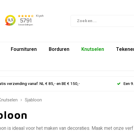
Fournituren
Borduren
Knutselen
Tekenen
atis verzending vanaf: NL € 85,- en BE € 150,-
Een 9
Knutselen
Sjabloon
bloon
oon is ideaal voor het maken van decoraties. Maak met onze verf