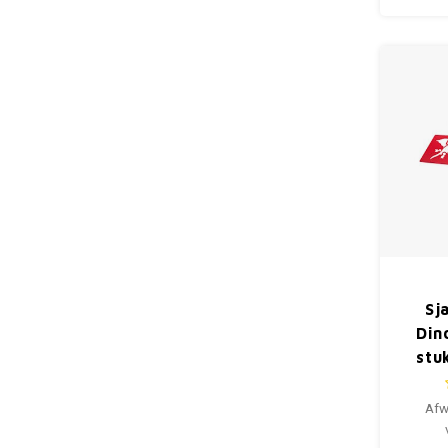
Sj
Din
stu
Afw