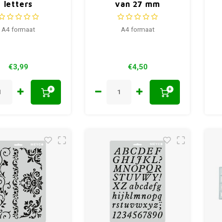
letters
van 27 mm
A4 formaat
A4 formaat
€3,99
€4,50
+
+