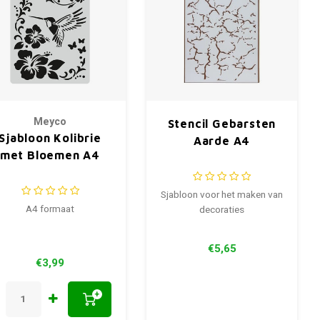
Meyco
Stencil Gebarsten
Sjabloon Kolibrie
Aarde A4
met Bloemen A4
Sjabloon voor het maken van
A4 formaat
decoraties
€5,65
€3,99
+