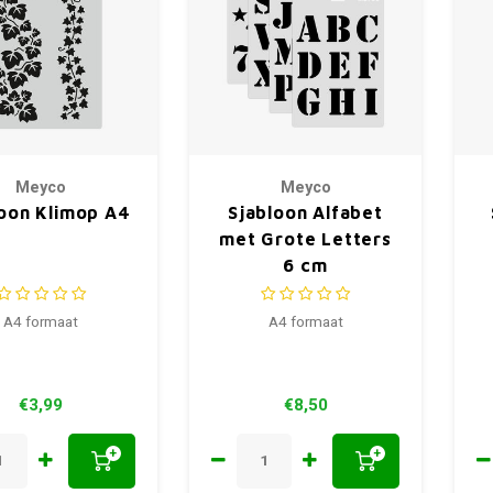
Meyco
Meyco
loon Klimop A4
Sjabloon Alfabet
met Grote Letters
6 cm
A4 formaat
A4 formaat
€3,99
€8,50
+
+