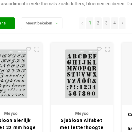
 assortiment in vele thema's zoals letters, bloemen en dieren. 
1
2
3
4
ters
Meest bekeken
Meyco
Meyco
C
bloon Sierlijk
Sjabloon Alfabet
et 22 mm hoge
met letterhoogte
h