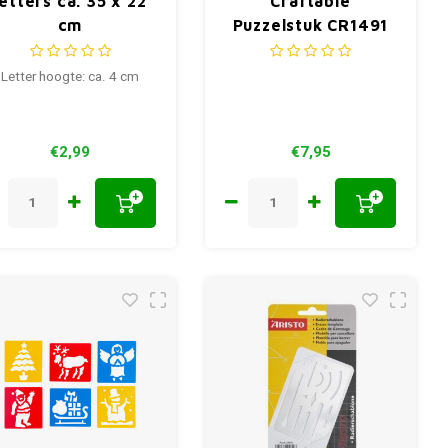
letters ca. 35 x 22
Craftable
cm
Puzzelstuk CR1491
83x73.5 mm
Letter hoogte: ca. 4 cm
€2,99
€7,95
+
+