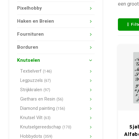
een groot
Pixelhobby
Haken en Breien
Fil
Fournituren
Borduren
Knutselen
Textielverf
(146)
Legpuzzels
(67)
Strijkkralen
(97)
Giethars en Resin
(56)
Diamond painting
(156)
Knutsel Vilt
(63)
Knutselgereedschap
Sja
(170)
Alfab
Hobbydots
(359)