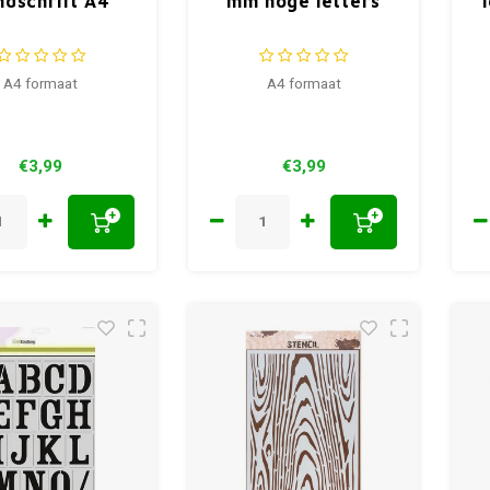
ndschrift A4
mm hoge letters
A4 formaat
A4 formaat
€3,99
€3,99
+
+