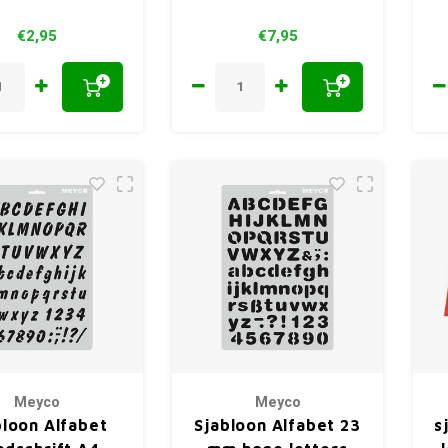
€2,95
€7,95
+
+
Meyco
Meyco
bloon Alfabet
Sjabloon Alfabet 23
s