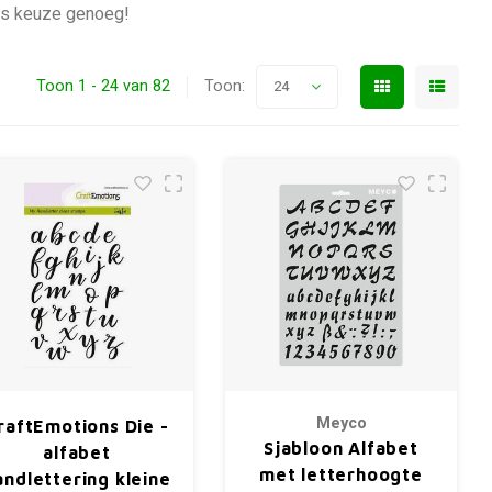
Dus keuze genoeg!
Toon 1 - 24 van 82
Toon:
24
Meyco
raftEmotions Die -
Sjabloon Alfabet
alfabet
met letterhoogte
andlettering kleine