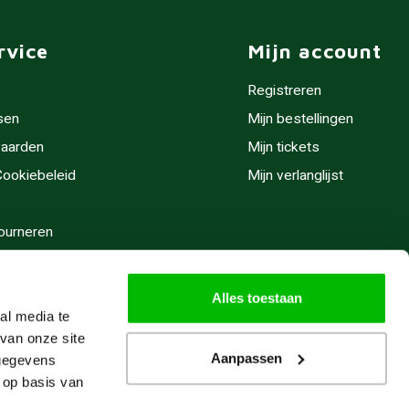
rvice
Mijn account
Registreren
sen
Mijn bestellingen
aarden
Mijn tickets
 Cookiebeleid
Mijn verlanglijst
ourneren
stijden
Alles toestaan
al media te
van onze site
Aanpassen
 gegevens
 op basis van