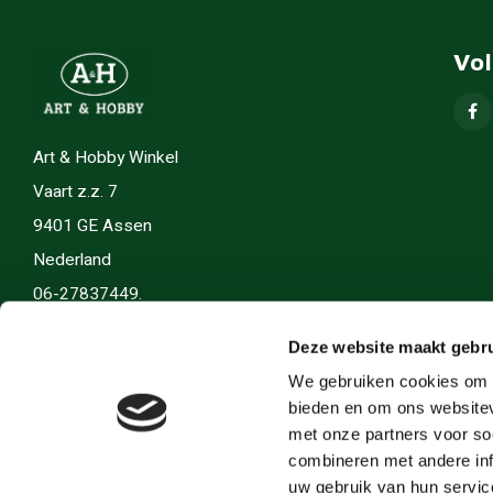
Vo
Art & Hobby Winkel
Vaart z.z. 7
9401 GE Assen
Nederland
06-27837449.
info(@)artenhobby.nl.
Deze website maakt gebru
We gebruiken cookies om c
bieden en om ons websitev
met onze partners voor so
combineren met andere inf
uw gebruik van hun servic