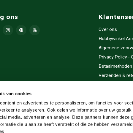
lg ons
Klantense
Over ons
Hobbywinkel As
Algemene voorw
Privacy Policy -
Betaalmethoden
Verzenden & ret
Contact/Opening
Sitemap
ik van cookies
Cadeaubonnen
ontent en advertenties te personaliseren, om functies voor soci
erkeer te analyseren. Ook delen we informatie over uw gebruik 
Inlijsten
cial media, adverteren en analyse. Deze partners kunnen deze
Servicegebieden
ormatie die u aan ze heeft verstrekt of die ze hebben verzameld
RSS-feed
es.