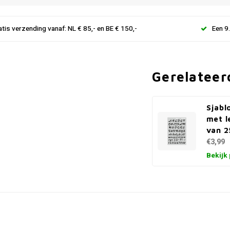
atis verzending vanaf: NL € 85,- en BE € 150,-
Een 9
Gerelateer
Sjabl
met l
van 
€3,99
Bekijk