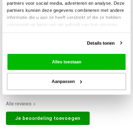
partners voor social media, adverteren en analyse. Deze
Productomschrijving
partners kunnen deze gegevens combineren met andere
informatie die u aan ze heeft verstrekt of die ze hebben
Gerelateerde producten
verzameld op basis van uw gebruik van hun services.
0
STERREN OP BASIS VAN
0
Details tonen
BEOORDELINGEN
0
Reviews
Alles toestaan
Aanpassen
Alle reviews
Je beoordeling toevoegen