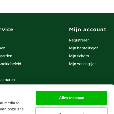
rvice
Mijn account
Registreren
sen
Mijn bestellingen
aarden
Mijn tickets
 Cookiebeleid
Mijn verlanglijst
ourneren
stijden
Alles toestaan
al media te
van onze site