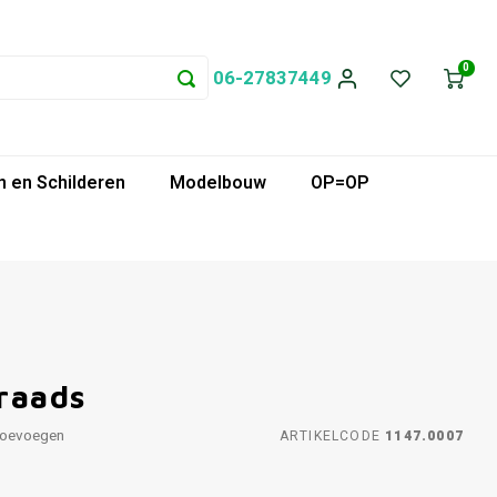
0
06-27837449
 en Schilderen
Modelbouw
OP=OP
raads
toevoegen
ARTIKELCODE
1147.0007