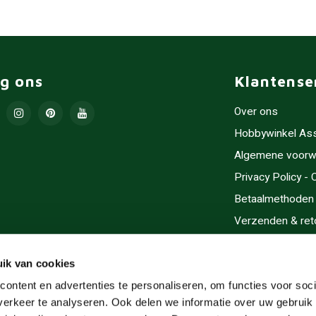
lg ons
Klantense
Over ons
Hobbywinkel As
Algemene voorw
Privacy Policy -
Betaalmethoden
Verzenden & ret
Contact/Opening
Sitemap
ik van cookies
Cadeaubonnen
ontent en advertenties te personaliseren, om functies voor soci
erkeer te analyseren. Ook delen we informatie over uw gebruik 
Inlijsten