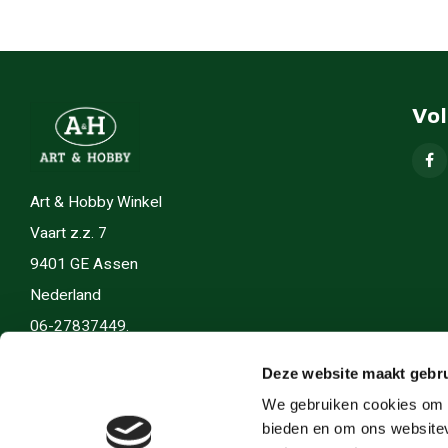
Vo
Art & Hobby Winkel
Vaart z.z. 7
9401 GE Assen
Nederland
06-27837449.
info(@)artenhobby.nl.
Deze website maakt gebru
We gebruiken cookies om c
bieden en om ons websitev