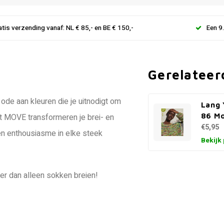
atis verzending vanaf: NL € 85,- en BE € 150,-
Een 9
Gerelateer
ode aan kleuren die je uitnodigt om
Lang 
86 M
et MOVE transformeren je brei- en
€5,95
en enthousiasme in elke steek
Bekijk
eer dan alleen sokken breien!